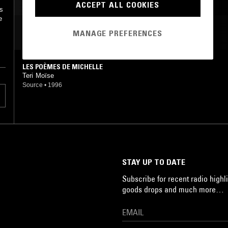
ACCEPT ALL COOKIES
es
e
MOST PLAYED TRACKS
MANAGE PREFERENCES
LES POÈMES DE MICHELLE
Teri Moïse
Source
•
1996
STAY UP TO DATE
Subscribe for recent radio highli
goods drops and much more…