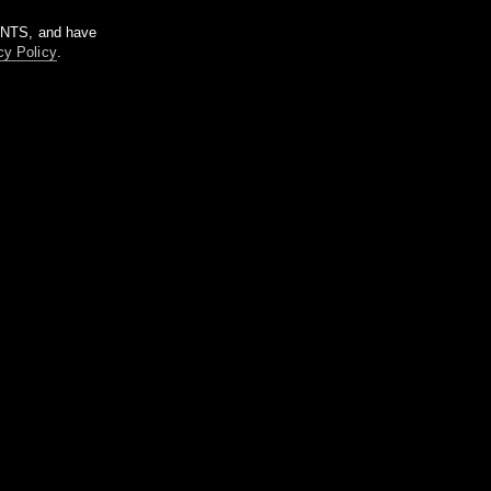
m NTS, and have
cy Policy
.