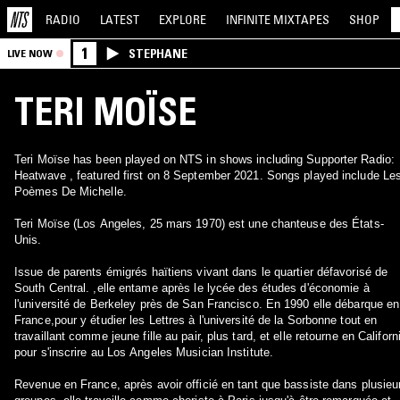
RADIO
LATEST
EXPLORE
INFINITE
MIXTAPES
SHOP
1
STEPHANE
LIVE NOW
TERI MOÏSE
Teri Moïse has been played on NTS in shows including Supporter Radio:
Heatwave , featured first on 8 September 2021. Songs played include Le
Poèmes De Michelle.
Teri Moïse (Los Angeles, 25 mars 1970) est une chanteuse des États-
Unis.
Issue de parents émigrés haïtiens vivant dans le quartier défavorisé de
South Central. ,elle entame après le lycée des études d'économie à
l'université de Berkeley près de San Francisco. En 1990 elle débarque en
France,pour y étudier les Lettres à l'université de la Sorbonne tout en
travaillant comme jeune fille au pair, plus tard, et elle retourne en Californ
pour s'inscrire au Los Angeles Musician Institute.
Revenue en France, après avoir officié en tant que bassiste dans plusieu