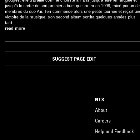
groupes, elle travaille comme choriste à Paris jusqu'à être remarquée et
jusqu'à la sortie de son premier album qui sortira en 1996, mixé par un d
membres du duo Air. Teri commence alors une petite tournée et reçoit un
victoire de la musique, son second album sortira quelques années plus
tard.
read more
SUGGEST PAGE EDIT
NTS
About
Careers
Help and Feedback