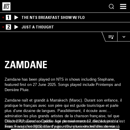
1
THE NTS BREAKFAST SHOW W/ FLO
2
JUST A THOUGHT
ZAMDANE
Zamdane has been played on NTS in shows including Stephane,
featured first on 27 June 2025. Songs played include Printemps and
Dernière Pluie.
Zamdane naît et grandit à Marrakech (Maroc). Durant son enfance, il
pratique le français avec son père qui est guide touristique et parle
plus d’une dizaine de langues. Parallèlement, il écoute avec
admiration les plus grands artistes de la chanson française, tel que
Charles Aznavour ou Dalida. Agé de seulement 17 ans, il rejoint la
Début 2017, Zamdane publie son premier morceau, Sinbad, mais c'est
France en juillet 2015, afin d'y poursuivre ses études d'économie, à
avec Favaro, comptabilisant aujourd'hui plusieurs millions de vues,