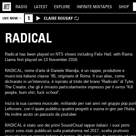
RADIO
LATEST
EXPLORE
INFINITE
MIXTAPES
SHOP
1
CLAIRE ROUSAY
LIVE NOW
RADICAL
Radical has been played on NTS shows including Felix Hall, with Rama
Llama first played on 13 November 2018.
RADICAL, nome d'arte di Daniele Wandja, è un rapper, produttore e
musicista italiano classe ’95, originario di Roma. Il suo alias, come
dichiarato in un'intervista, è ispirato al titolo del brano “Radicals” di Tyler,
The Creator, che gli è rimasto particolarmente impresso per il verso “Kill
people, burn shit, fuck school”.
Inizia la sua carriera musicale, militando per vari anni nel gruppo pop pun
Leftovers, con il quale pubblica quattro progetti e suona in giro per l'Italia.
Ha inoltre avuto un passato da youtuber.
RADICAL è stato uno dei primi SoundCloud rapper italiani: i suoi primi
pezzi sono stati pubblicati sulla piattaforma nel 2017, scelta piuttosto