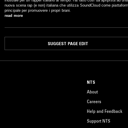
inusuale per un rapper italiano al tempo. Ha fatto così da apripista ad una
nuova scena rap (e non) italiana che utilizza SoundCloud come piattafor
principale per promuovere i propri brani.
read more
SUGGEST PAGE EDIT
NTS
About
Careers
Help and Feedback
Support NTS