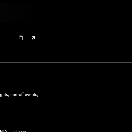
ghts, one-off events,
m NTS, and have