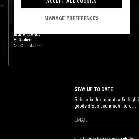
ACCEPT ALL COOKIES
ma
MOST PLAYED TRACKS
MANAGE PREFERENCES
RAMA LLAMA
El Radical
Not On Label
•
0
STAY UP TO DATE
Subscribe for recent radio highli
goods drops and much more…
I agree to receive emails fro