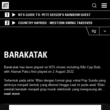
1
NTS GUIDE TO: PETE SEEGER'S RAINBOW QUEST
2
COUNTRY HAYRIDE - WESTERN SWING TAKEOVER
BARAKATAK
Barakatak has been played on NTS shows including Rắn Cạp Đuôi,
with Alamat Palsu first played on 2 August 2022.
Terbentuk pada akhir ’80an dengan format grup vokal Pop Sunda yang
akhirnya menjadi bentuk yang dikenal hingga saat ini pada awal ’90an
setelah berubah menjadi grup musik elektronik yang mengusung aliran
House Music Indonesia. Barakatak adalah pionir skena musik
read more
elektronik pada zamannya; dapat dilihat dari bagaimana formula unik
yang mereka gunakan akhirnya diikuti oleh artis atau pembuat musik
di Indonesia pada saat itu. Setelah 20 tahun vakum dari industri musik