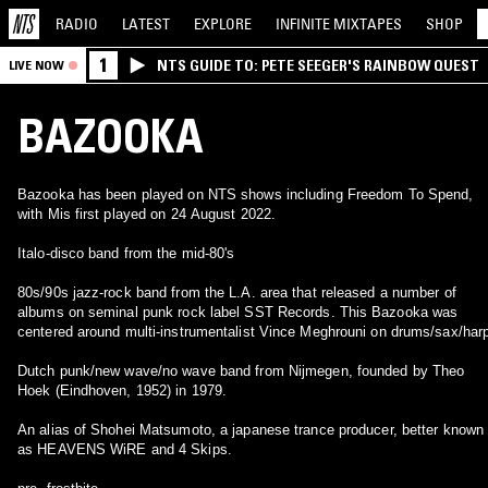
RADIO
LATEST
EXPLORE
INFINITE
MIXTAPES
SHOP
1
NTS GUIDE TO: PETE SEEGER'S RAINBOW QUEST
LIVE NOW
BAZOOKA
Bazooka has been played on NTS shows including Freedom To Spend,
with Mis first played on 24 August 2022.
Italo-disco band from the mid-80's
80s/90s jazz-rock band from the L.A. area that released a number of
albums on seminal punk rock label SST Records. This Bazooka was
centered around multi-instrumentalist Vince Meghrouni on drums/sax/har
Dutch punk/new wave/no wave band from Nijmegen, founded by Theo
Hoek (Eindhoven, 1952) in 1979.
An alias of Shohei Matsumoto, a japanese trance producer, better known
as HEAVENS WiRE and 4 Skips.