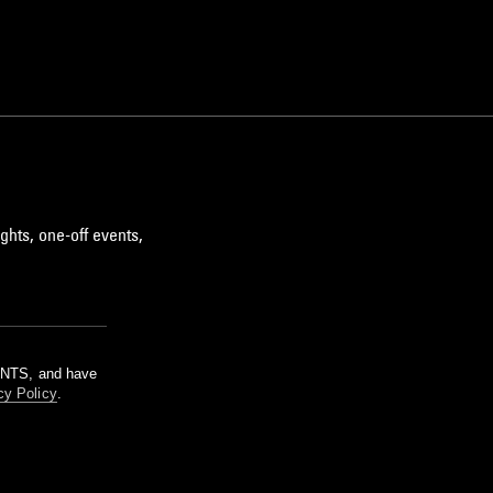
ghts, one-off events,
m NTS, and have
cy Policy
.