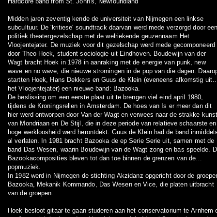
Hardcore band from St. John's, Newfoundland
Midden jaren zeventig kende de universiteit van Nijmegen een linkse
subcultuur. De 'kritiese' soundtrack daarvan werd mede verzorgd door ee
politiek theatergezelschap met de welriekende geuzennaam Het
Vloojentejater. De muziek voor dit gezelschap werd mede gecomponeerd
door Theo Hoek, student sociologie uit Eindhoven. Boudewijn van der
Wagt bracht Hoek in 1978 in aanraking met de energie van punk, new
wave en no wave, die nieuwe stromingen in de pop van die dagen. Daaro
startten Hoek, Hans Dekkers en Guus de Klein (eveneens afkomstig uit
het Vloojentejater) een nieuwe band: Bazooka.
De beslissing om een eerste plaat uit te brengen viel eind april 1980,
tijdens de Kroningsrellen in Amsterdam. De hoes van Is er meer dan dit
hier werd ontworpen door Van der Wagt en verwees naar de strakke kuns
van Mondriaan en De Stijl, die in deze periode van relatieve schaarste en
hoge werkloosheid werd herontdekt. Guus de Klein had de band inmiddel
al verlaten. In 1981 bracht Bazooka de ep Serie Serie uit, samen met de
band Das Wesen, waarin Boudewijn van de Wagt zong en bas speelde. 
Bazookacomposities bleven tot dan toe binnen de grenzen van de
popmuziek.
In 1982 werd in Nijmegen de stichting Akzidanz opgericht door de groepe
Bazooka, Mekanik Kommando, Das Wesen en Vice, die platen uitbracht
van de groepen.
Hoek besloot gitaar te gaan studeren aan het conservatorium te Arnhem 