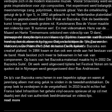
verdiepte zich in de modern klassieke muziek. Vooral Stravinsky werd e
grote inspiratiebron voor zijn composities. Het experiment werd belangrijk
meerstemmige zang, polyritmiek, klassiek gitaar. Van die ontwikkeling
getuigt de lp A Igor S, in 1982 uitgebracht op het Nederlandse platenlabel
Torso en geproduceerd door Dirk Polak en Bazooka. Ook de beeldende
kunst kreeg een steeds grotere rol. Kunstenares Bea de Visser maakte
een videoclip van `B nummer een'. En met videomakers Hans van de
Maarel en Harrie Timmermans ontstond een videoclip van 'D dans',
geïnspireerd door de op-art van Vasarely. Tijdens concerten van Bazooka
Vanwege de complexiteit van nieuwe composities kwam de nadruk steed
konden steeds meer -volgens sommigen schokkende- filmpjes worden
meer op het studiowerk te liggen. Dat onderstrepen de lp's Zwevende
vertoond, waaronder ook bij het nummer 'De Rukpiloot'.
Vlakken en De Platte Pet'. Met dit laatste werk bereikte Bazooka een
creatief plafond. In 1984 kwam er dan ook een einde aan het bestaan va
de band. Hoek besloot zich meer te bekwamen in het vak van
componeren. Op basis van het Bazooka-materiaal maakte hij in 2002:De
Bazooka Suite'. Dit werk werd uitgevoerd tijdens het Festival Noten om t
quoten dat in Nijmegen werd georganiseerd door Bas Andriessen.
De lp's van Bazooka verschenen in een beperkte oplage en waren al
jarenlang alleen met enig geluk te vinden in de tweedehandsbakken. De
groep leek te verdwijnen in de vergetelheid. In 2010 bracht echter het
Franse label Infrastition het gehele vinyl-oeuvre opnieuw uit op cd met
daarbij een dvd van authentiek beeldmateriaal en videoclips.
read more