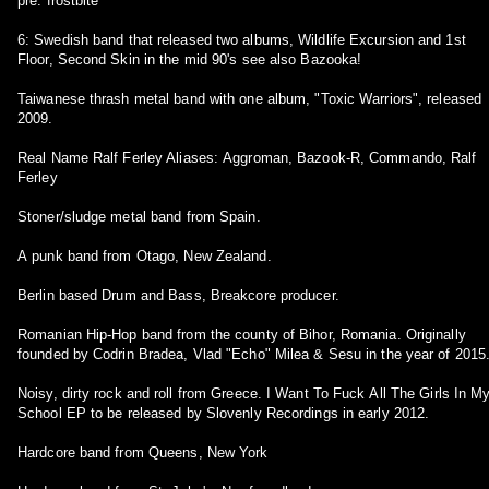
pre. frostbite
6: Swedish band that released two albums, Wildlife Excursion and 1st
Floor, Second Skin in the mid 90's see also Bazooka!
Taiwanese thrash metal band with one album, "Toxic Warriors", released
2009.
Real Name Ralf Ferley Aliases: Aggroman, Bazook-R, Commando, Ralf
Ferley
Stoner/sludge metal band from Spain.
A punk band from Otago, New Zealand.
Berlin based Drum and Bass, Breakcore producer.
Romanian Hip-Hop band from the county of Bihor, Romania. Originally
founded by Codrin Bradea, Vlad "Echo" Milea & Sesu in the year of 2015
Noisy, dirty rock and roll from Greece. I Want To Fuck All The Girls In My
School EP to be released by Slovenly Recordings in early 2012.
Hardcore band from Queens, New York