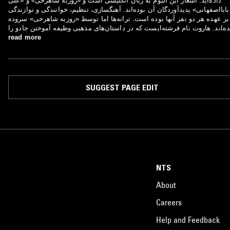
داده‌اید. اشعار این آلبوم به زبان انگلیسی است و «روزبه شاهرخی» و «علی
بابااصفهانی» پدیدآوردگان آن بوده‌اند. آهنگسازی، تنظیم، خوانندگی و نوازندگی
بر عهده هر دو نفر آنها بوده است. ترانه‌ها اما توسط «روزبه شاهرخی» سروده
ه‌اند. هاروت نام فرشته‌ایست که در داستان‌های مذهبی وظیفه آموختن جادو را
ه مردم داشته است. «فنومنال» نیز نام این گروه است که معنی پدیدار یا چیزی
read more
که از راه تجربه و احساس درک می‌شود، را می‌دهد.
SUGGEST PAGE EDIT
NTS
About
Careers
Help and Feedback