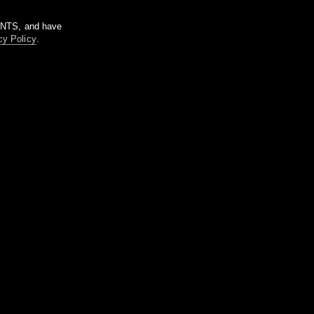
m NTS, and have
cy Policy
.