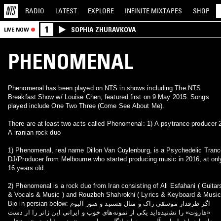
RADIO
LATEST
EXPLORE
INFINITE
MIXTAPES
SHOP
1
SOPHIA ZHURAVKOVA
LIVE NOW
PHENOMENAL
Phenomenal has been played on NTS in shows including The NTS
Breakfast Show w/ Louise Chen, featured first on 9 May 2015. Songs
played include One Two Three (Come See About Me).
There are at least two acts called Phenomenal: 1) A psytrance producer 
A iranian rock duo
1) Phenomenal, real name Dillon Van Cuylenburg, is a Psychedelic Tranc
DJ/Producer from Melbourne who started producing music in 2016, at onl
16 years old.
2) Phenomenal is a rock duo from Iran consisting of Ali Esfahani ( Guitar
& Vocals & Music ) and Rouzbeh Shahrokhi ( Lyrics & Keyboard & Music
Bio in persian below: اگر طرفدار موسقی راک و متال هستید و هنوز آلبوم
«هاروت» را نشنیده‌اید یکی از نمونه‌های خوب و ایرانی این ژانر را از دست