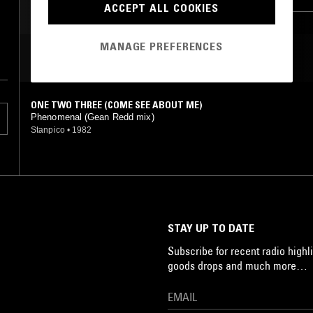
ACCEPT ALL COOKIES
شد
MANAGE PREFERENCES
ب
MOST PLAYED TRACKS
ONE TWO THREE (COME SEE ABOUT ME)
Phenomenal (Gean Redd mix)
Stanpico
•
1982
STAY UP TO DATE
Subscribe for recent radio highli
goods drops and much more…