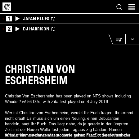
1
JAPAN BLUES
2
DJ HARRISON
CHRISTIAN VON
ESCHERSHEIM
Christian Von Eschersheim has been played on NTS shows including
Whodis? w/ 56 DJs, with Zita first played on 4 July 2019.
Wer ist Christian von Eschersheim, werdet Ihr Euch fragen. Ihr kommt
nicht drauf! Es muss sich um einen Neuling, einen Debütanten
handeln, sagt Ihr Euch. Das liegt nahe, da ja gerade in der jüngsten
Zeit mit der Neuen Welle fast jeden Tag aus zig Ländern Namen
auftauchen, von denen man noch nie gehört hat. Doch der Mann, der
Wie der Name vermuten lässt, hat er seinen Platz in der deutschen