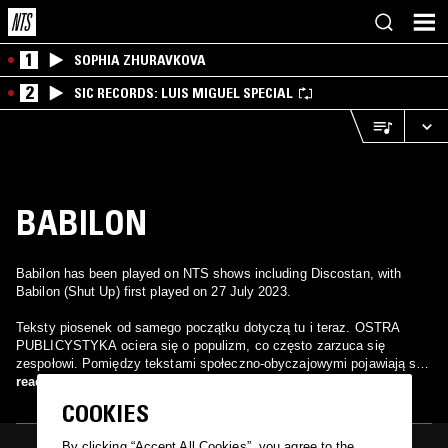
1
SOPHIA ZHURAVKOVA
2
SIC RECORDS: LUIS MIGUEL SPECIAL
BABILON
Babilon has been played on NTS shows including Discostan, with
Babilon (Shut Up) first played on 27 July 2023.
Teksty piosenek od samego początku dotyczą tu i teraz. OSTRA
PUBLICYSTYKA ociera się o populizm, co często zarzuca się
zespołowi. Pomiędzy tekstami społeczno-obyczajowymi pojawiają się
scenki rodzajowe o zwykłych ludziach, próbujących przeżyć kolejny
read more
dzień. Ludziach, którzy na przekór trudnościom i problemom potrafią
COOKIES
kochać. Miłość i dobro wychylające się zza szarej codzienności są
głównymi motywami piosenek Babilonu. Treść umieszczona została w
By clicking “Accept All Cookies”, you agree to the