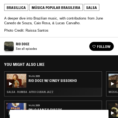
BRASILLICA
MÚSICA POPULAR BRASILEIRA
SALSA
A deeper dive into Brazilian music, with contributions from June
Canedo de Souza, Caio Rosa, & Lucas Carvalho.
Photo Credit: Raissa Santos
RIO DOCE
FOLLOW
See all episodes
YOU MIGHT ALSO LIKE
16 JUL 2025
RIO DOCE W/ CINDY SISSOKHO
SALSA · RUMBA · AFRO CUBAN JAZZ
MÚSICA
14 JUL 2025
PALO SANTO DISCOS