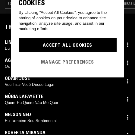
COOKIES
BOSSA NOVA · BRASILLICA · MÚSICA POPULAR BRASILEIRA
BRASIL
By clicking “Accept All Cookies”, you agree to the
storing of cookies on your device to enhance site
navigation, analyze site usage, and assist in our
TRACKLIST
marketing efforts.
LINDOMAR CASTILHO
ACCEPT ALL COOKIES
Eu Vou Rifar Meu Coração
AGNALDO TIMÓTEO
MANAGE PREFERENCES
Os Brutos Também Amam
ODAIR JOSÉ
Vou Tirar Você Desse Lugar
NÚBIA LAFAYETTE
Quem Eu Quero Não Me Quer
NELSON NED
Eu Também Sou Sentimental
ROBERTA MIRANDA